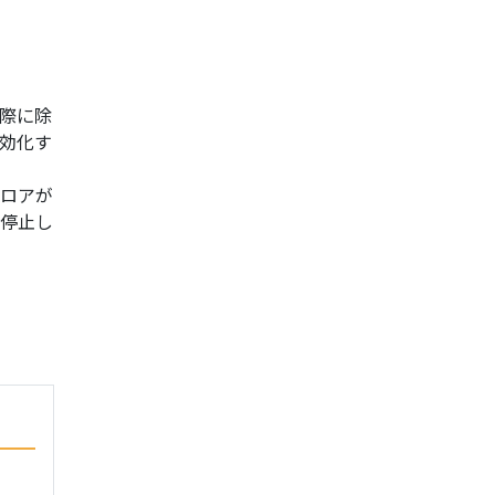
際に除
効化す
ブロアが
に停止し